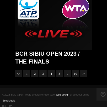
BCR SIBIU OPEN 2023 /
THE FINALS
<<
1
2
3
4
5
. . .
10
>>
©2023 Sibiu Open. Toate drepturile rezervate.
web design
si concept online
SensMedia