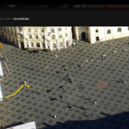
pt online
SensMedia