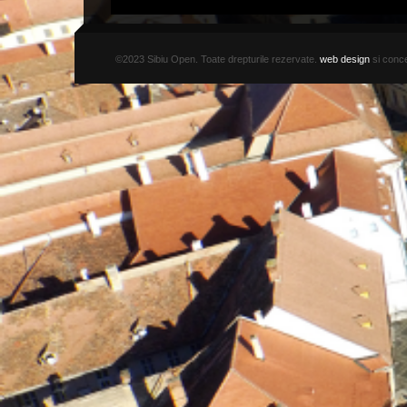
©2023 Sibiu Open. Toate drepturile rezervate.
web design
si conce