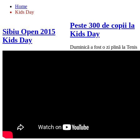
Home
Kids Day
Peste 300 de copii la
Sibiu Open 2015
Kids Day
Kids Day
Duminică a fost o zi plină la Tenis
Club Pamira. Ultimele partide ale
turneului de calificări au stabilit
cei patru jucători ce au avansat pe
tabloul principal, spaniolul Giner,
italianul Sinicropi, canadianul
Diez și Petru Luncanu. Însă copiii
au
©2023 Sibiu Open. Toate
drepturile rezervate.
web design
si
concept online
SensMedia