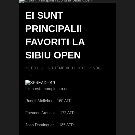
EI SUNT
PRINCIPALII
FAVORITI LA
SIBIU OPEN
by:
BRYLU
,
SEPTEMBRIE 11, 2019
in
STIRI
Lista este completata de:
Rudolf Molleker – 160 ATP
Facundo Arguella – 172 ATP
Joao Domingues – 185 ATP