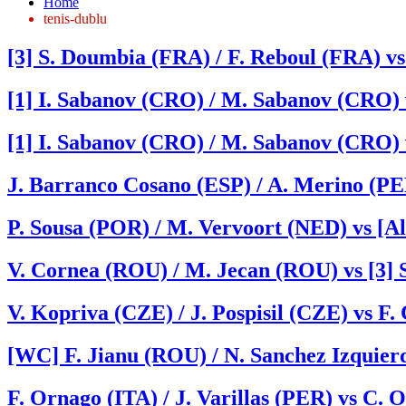
Home
tenis-dublu
[3] S. Doumbia (FRA) / F. Reboul (FRA) vs
[1] I. Sabanov (CRO) / M. Sabanov (CRO) v
[1] I. Sabanov (CRO) / M. Sabanov (CRO) 
J. Barranco Cosano (ESP) / A. Merino (PER
P. Sousa (POR) / M. Vervoort (NED) vs [Al
V. Cornea (ROU) / M. Jecan (ROU) vs [3] 
V. Kopriva (CZE) / J. Pospisil (CZE) vs F.
[WC] F. Jianu (ROU) / N. Sanchez Izquier
F. Ornago (ITA) / J. Varillas (PER) vs C. 