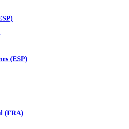
(ESP)
)
nes (ESP)
ul (FRA)