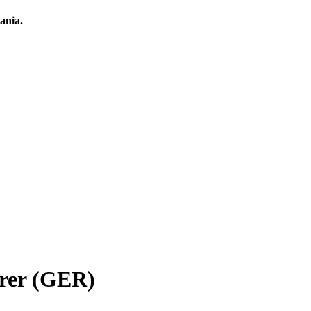
ania.
erer (GER)