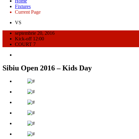
Home
Fixtures
Current Page
VS
septembrie 20, 2016
Kick-off 12:00
COURT 7
Sibiu Open 2016 – Kids Day