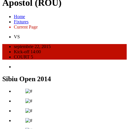
Apostol (ROU)
Home
Fixtures
Current Page
VS
septembrie 22, 2015
Kick-off 14:00
COURT 5
Sibiu Open 2014