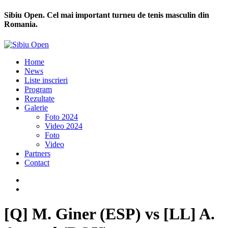
Sibiu Open. Cel mai important turneu de tenis masculin din
Romania.
Home
News
Liste inscrieri
Program
Rezultate
Galerie
Foto 2024
Video 2024
Foto
Video
Partners
Contact
[Q] M. Giner (ESP) vs [LL] A.