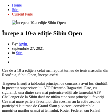
Home
Stiri
Current Page
Începe a 10-a ediție Sibiu Open
By:
brylu
,
septembrie 27, 2021
in
Stiri
Cea de-a 10-a ediție a celui mai reputat turneu de tenis masculin din
România, Sibiu Open, începe astăzi.
Tragerea la sorți a tabloului principal de concurs a avut loc sâmbătă,
în prezența supervisorului ATP Riccardo Ragazzini. Este, cu
siguranță, una dintre cele mai puternice ediții ale turneului ATP
Challenger de la Sibiu dacă ne uităm cine sunt principalii favoriți.
Cea mai mare parte a favoriților din acest an au la activ zeci de
participări la turnee de Grand Slam și victorii considerabile
împotriva marilor granzi ai tenisului, Roger Federer sau Rafael