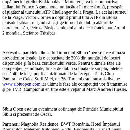
după meciul greilor Kokkinakis – Marterer și va juca împotriva
italianului Franco Agamenone, un jucător în mare formă, proaspăt
câștigător al turneului ATP Challenger de la Praga. La același turneu
de la Praga, Victor Cornea a obținut primul titlu ATP din istoria
tenisului sibian, reușind să câștige turneul de dublu alături de
partenerul său, Petros Tsitsipas, nimeni altul decât fratele numărului
2 mondial, Stefanos Tsitsipas.
Accesul la partidele din cadrul turneului Sibiu Open se face în baza
prevederilor legale, la o capacitate de 30% din numărul de locuri
disponibile și în baza certificatului verde. Pentru ultimele faze ale
competiției, semifinale, finala de dublu și finala de simplu, biletele
costă 40 de lei și pot fi achiziționate de la recepția Tenis Club
Pamira, pe Calea Șurii Mici, nr. 36. Turneul este transmis live pe
www.sibiuopen.com
iar ultimele faze ale competiției vor fi transmise
și pe TVR. Campionul en-titre este elvețianul Marc-Andrea Huesler.
Sibiu Open este un eveniment cofinanțat de Primăria Municipiului
Sibiu și prezentat de Oscar.
Parteneri: Magnolia Residence, BWT România, Hotel Împăratul
Romanilor, Materom Autohaus, Andu, Buonavista, Tușnad, Sens