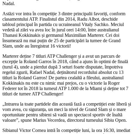
Nadal.
Astăzi vor intra în competiție 3 dintre principalii favoriți, conform
clasamentului ATP. Finalistul din 2014, Radu Albot, deschide
tabloul principal în partida cu ucraineanul Vitaly Sachko. Meciul
vedetă al zilei va avea loc în jurul orei 14:00, între australianul
Thanasi Kokkinakis și germanul Maximilian Marterer. Cei doi
însumează nu mai puțin de 25 de participări la turnee de Grand
Slam, unde au înregistrat 16 victorii!
Marterer deține 7 titluri ATP Challenger și a avut un parcurs de
excepție la Roland Garros în 2018, când a ajuns în optimi de finală
(turul 4), unde a pierdut după 3 seturi foarte disputate, împotriva
regelui zgurii, Rafael Nadal, deținătorul recordului absolut cu 13
titluri la Roland Garros! De partea cealaltă a fileului, australianul
Kokkinakis nu este cu nimic mai prejos, cu o victorie la Roger
Federer tot în 2018 la turneul ATP 1.000 de la Miami și deține tot 7
titluri de turnee ATP Challenger!
„Intrarea la toate partidele din această fază a competiției este liberă și
vom avea, cu siguranța, un meci la nivel de Grand Slam și o mare
oportunitate pentru sibieni să vadă un spectacol sportiv de înaltă
valoare”, spune Marius Vecerdea, directorul turneului Sibiu Open.
Sibianul Victor Cornea intră în competiție luni, la ora 16:30, imediat