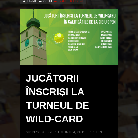
HOME
STIRI
CURRENT PAGE
JUCĂTORII
ÎNSCRIȘI LA
TURNEUL DE
WILD-CARD
by:
BRYLU
,
SEPTEMBRIE 4, 2019
in
STIRI