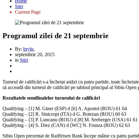
Home
Stiri
Current Page
Programul zilei de 21 septembrie
By:
brylu
,
septembrie 20, 2015
in
Stiri
Turneul de calificări s-a încheiat astăzi cu patru partide, toate încheiat
să acceadă din turneul de calificări pe tabloul principal al Sibiu Open
Rezultatele semifinalelor turneului de calificări
Qualifying – [1] M. Giner (ESP) d [6] A. Apostol (ROU) 61 64
Qualifying – [2] R. Sinicropi (ITA) d G. Botezan (ROU) 60 63
Qualifying – [3] P. Luncanu (ROU) d [8] M. Seeberger (USA) 61 61
Qualifying – [4] S. Diez (CAN) d [WC] N. Frunza (ROU) 62 63
Sibiu Open prezentat de Raiffeisen Bank începe mâine cu patru partid