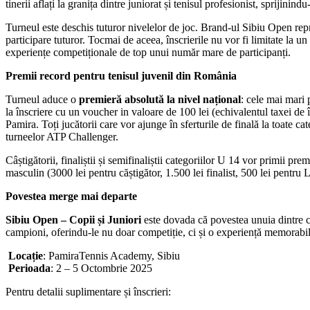
tinerii aflați la granița dintre juniorat și tenisul profesionist, sprijinind
Turneul este deschis tuturor nivelelor de joc. Brand-ul Sibiu Open repr
participare tuturor. Tocmai de aceea, înscrierile nu vor fi limitate la u
experiențe competiționale de top unui număr mare de participanți.
Premii record pentru tenisul juvenil din România
Turneul aduce o
premieră absolută la nivel național
: cele mai mari 
la înscriere cu un voucher in valoare de 100 lei (echivalentul taxei de î
Pamira. Toți jucătorii care vor ajunge în sferturile de finală la toate c
turneelor ATP Challenger.
Câștigătorii, finaliștii și semifinaliștii categoriilor U 14 vor primii pre
masculin (3000 lei pentru căștigător, 1.500 lei finalist, 500 lei pentru L
Povestea merge mai departe
Sibiu Open – Copii și Juniori
este dovada că povestea unuia dintre ce
campioni, oferindu-le nu doar competiție, ci și o experiență memorabi
Locație
: PamiraTennis Academy, Sibiu
Perioada
: 2 – 5 Octombrie 2025
Pentru detalii suplimentare și înscrieri: