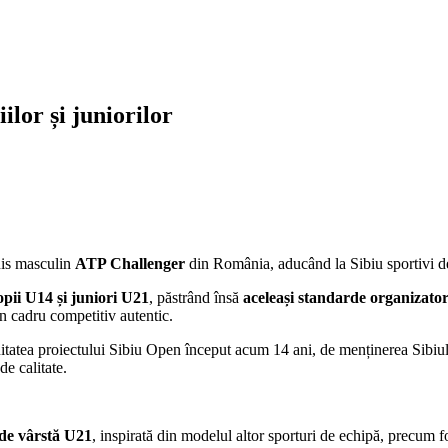
ilor și juniorilor
nis masculin
ATP Challenger
din România, aducând la Sibiu sportivi de
opii U14 și juniori U21
, păstrând însă
aceleași standarde organizator
un cadru competitiv autentic.
uitatea proiectului Sibiu Open început acum 14 ani, de menținerea Sibiulu
e calitate.
 de vârstă U21
, inspirată din modelul altor sporturi de echipă, precum f