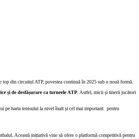
 top din circuitul ATP, povestea continuă în 2025 sub o nouă formă.
ice și de desfășurare ca turneele ATP
. Astfel, micii și tinerii jucători
i pe harta tenisului la nivel înalt și cel mai important: pentru
otbalul. Această inițiativă vine să ofere o platformă competitivă pentru