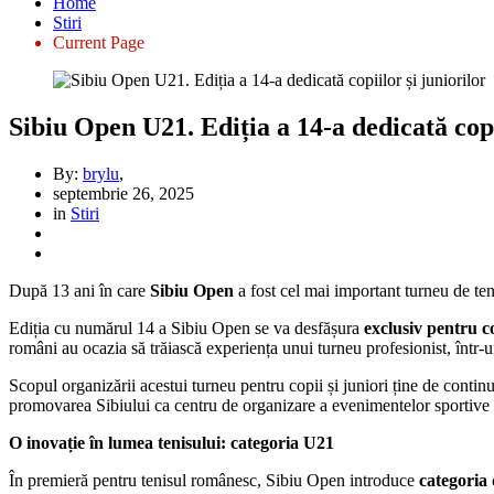
Home
Stiri
Current Page
Sibiu Open U21. Ediția a 14-a dedicată copi
By:
brylu
,
septembrie 26, 2025
in
Stiri
După 13 ani în care
Sibiu Open
a fost cel mai important turneu de te
Ediția cu numărul 14 a Sibiu Open se va desfășura
exclusiv pentru c
români au ocazia să trăiască experiența unui turneu profesionist, într-
Scopul organizării acestui turneu pentru copii și juniori ține de contin
promovarea Sibiului ca centru de organizare a evenimentelor sportive d
O inovație în lumea tenisului: categoria U21
În premieră pentru tenisul românesc, Sibiu Open introduce
categoria