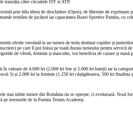
u-le tranziția către circuitele ITF si ATP.
ezintă prin titlu ideea de deschidere (Open), de libertate de exprimare p
n număr restrâns de jucători iar capacitatea Bazei Sportive Pamira, cu cel
premii oferite vreodată la un turneu de tenis destinat copiilor și juniorilo
nscriere) pe care îl pot folosi pe toată durata turneului pentru servicii d
ategoriile de vârstă, feminin și masculin, vor beneficia de cazare și masă 
mii în valoare de 4.000 lei (2.000 lei fete și 2.000 lei baieți) iar la categ
ocul 3) și 2.000 lei la feminin (1.250 lei căștigătoarea, 500 lei finalista
le mai iubite turnee din România nu se oprește, ci evoluează. Noul forma
lă pe terenurile de la Pamira Tennis Academy.