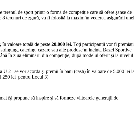
e terenul de sport printr-o formă de competiție care să ofere șanse de
e 8 terenuri de zgură, va fi folosită la maxim în vederea asigurării unei
r, în valoare totală de peste
20.000 lei
. Toți participanții vor fi premiați
e stringing, catering, cazare sau alte produse în incinta Bazei Sportive
până în ziua eliminării din competiție, după modelul oferit și la nivelul
oria U 21 se vor acorda și premii în bani (cash) în valoare de 5.000 lei la
 și 250 lei pentru Locul 3).
t își propune să inspire și să formeze viitoarele generații de