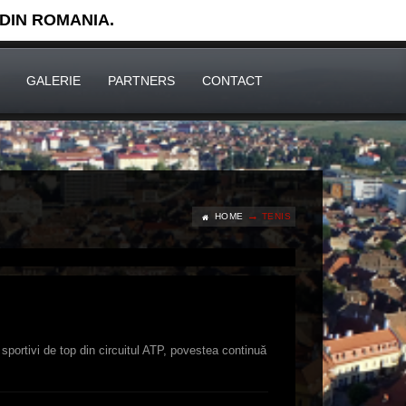
 DIN ROMANIA.
GALERIE
PARTNERS
CONTACT
HOME
TENIS
portivi de top din circuitul ATP, povestea continuă