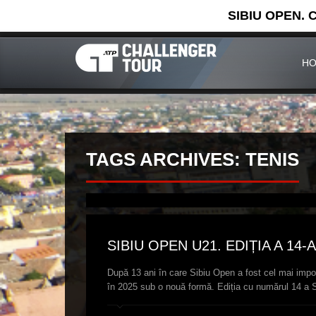
SIBIU OPEN. 
H
TAGS ARCHIVES: TENIS
SIBIU OPEN U21. EDIȚIA A 14
După 13 ani în care Sibiu Open a fost cel mai impo
în 2025 sub o nouă formă. Ediția cu numărul 14 a 