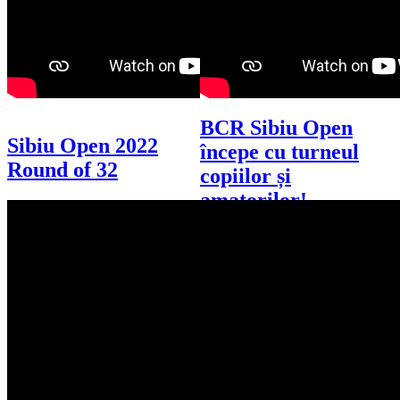
BCR Sibiu Open
Sibiu Open 2022
începe cu turneul
Round of 32
copiilor și
amatorilor!
Turneul dedicat tenismenilor
amatori și copiilor are loc între 8-
10 Septembrie 2023 la Pamira
Tennis Sibiu Joi, 7 septembrie
este ultima zi de înscriere la a
doua ediție a acestui turneu. ✅
Sunt organizate 9 probe de joc
atât la feminin cât
Septembrie e luna