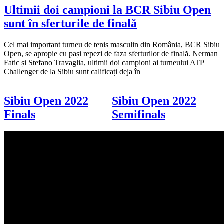
Ultimii doi campioni la BCR Sibiu Open
sunt în sferturile de finală
Cel mai important turneu de tenis masculin din România, BCR Sibiu
Open, se apropie cu pași repezi de faza sferturilor de finală. Nerman
Fatic și Stefano Travaglia, ultimii doi campioni ai turneului ATP
Challenger de la Sibiu sunt calificați deja în
Sibiu Open 2022
Sibiu Open 2022
Finals
Semifinals