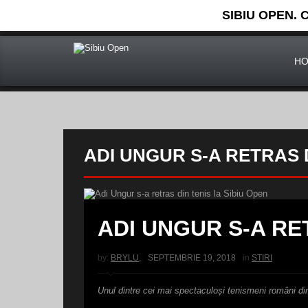
SIBIU OPEN. 
H
ADI UNGUR S-A RETRAS D
ADI UNGUR S-A RE
by:
BRYLU
,
SEPTEMBRIE 19, 2018
in
STIRI
Unul dintre cei mai spectaculoși tenismeni români din