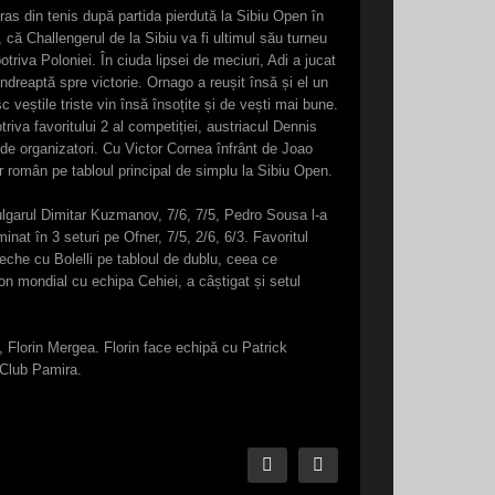
ras din tenis după partida pierdută la Sibiu Open în
 că Challengerul de la Sibiu va fi ultimul său turneu
triva Poloniei. În ciuda lipsei de meciuri, Adi a jucat
îndreaptă spre victorie. Ornago a reușit însă și el un
 veștile triste vin însă însoțite și de vești mai bune.
iva favoritului 2 al competiției, austriacul Dennis
t de organizatori. Cu Victor Cornea înfrânt de Joao
 român pe tabloul principal de simplu la Sibiu Open.
e bulgarul Dimitar Kuzmanov, 7/6, 7/5, Pedro Sousa l-a
nat în 3 seturi pe Ofner, 7/5, 2/6, 6/3. Favoritul
eche cu Bolelli pe tabloul de dublu, ceea ce
n mondial cu echipa Cehiei, a câștigat și setul
o, Florin Mergea. Florin face echipă cu Patrick
 Club Pamira.