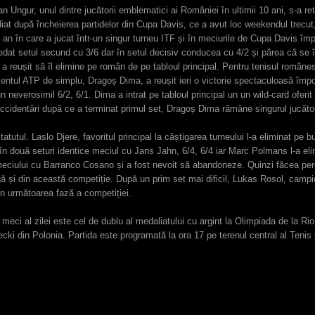
 Ungur, unul dintre jucătorii emblematici ai României în ultimii 10 ani, s-a ret
diat după încheierea partidelor din Cupa Davis, ce a avut loc weekendul trecut,
n an în care a jucat într-un singur turneu ITF și în meciurile de Cupa Davis împo
a cedat setul secund cu 3/6 dar în setul decisiv conducea cu 4/2 și părea că se 
 a reușit să îl elimine pe român de pe tabloul principal. Pentru tenisul românesc
entul ATP de simplu, Dragoș Dima, a reușit ieri o victorie spectaculoasă împotr
 neverosimil 6/2, 6/1. Dima a intrat pe tabloul principal un un wild-card oferi
cidentări după ce a terminat primul set, Dragoș Dima rămâne singurul jucător
tatutul. Laslo Djere, favoritul principal la câștigarea turneului l-a eliminat p
 în două seturi identice meciul cu Jans Jahn, 6/4, 6/4 iar Marc Polmans l-a elimi
l meciului cu Barranco Cosano și a fost nevoit să abandoneze. Quinzi făcea per
ă și din această competiție. După un prim set mai dificil, Lukas Rosol, campio
n următoarea fază a competiției.
 meci al zilei este cel de dublu al medaliatului cu argint la Olimpiada de la Ri
cki din Polonia. Partida este programată la ora 17 pe terenul central al Tenis