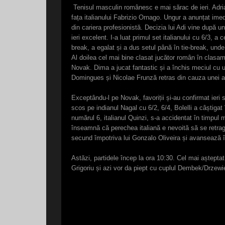
Tenisul masculin românesc e mai sărac de ieri. Adrian
fața italianului Fabrizio Ornago. Ungur a anunțat ime
din cariera profesionistă. Decizia lui Adi vine după u
ieri excelent. I-a luat primul set italianului cu 6/3, 
break, a egalat și a dus setul până în tie-break, unde
Al doilea cel mai bine clasat jucător român în clasam
Novak. Dima a jucat fantastic și a închis meciul cu un
Domingues și Nicolae Frunză retras din cauza unei ac
Exceptându-l pe Novak, favoriții și-au confirmat ieri s
scos pe indianul Nagal cu 6/2, 6/4, Bolelli a câștigat
numărul 6, italianul Quinzi, s-a accidentat în timpu
înseamnă că perechea italiană e nevoită să se retrag
secund împotriva lui Gonzalo Oliveira și avansează î
Astăzi, partidele încep la ora 10:30. Cel mai așteptat
Grigoriu și azi vor da piept cu cuplul Dembek/Drzewie