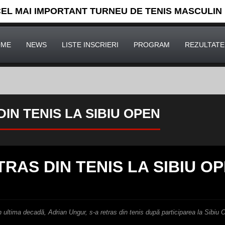
CEL MAI IMPORTANT TURNEU DE TENIS MASCULIN
OME
NEWS
LISTE INSCRIERI
PROGRAM
REZULTATE
IN TENIS LA SIBIU OPEN
TRAS DIN TENIS LA SIBIU O
 ultima decadă, Adrian Ungur, s-a retras din tenis după participarea la Sibiu 