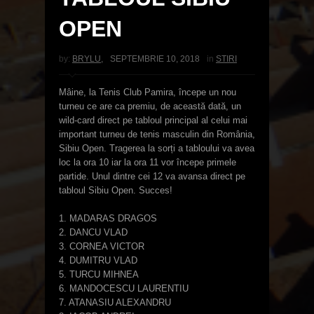
OPEN
by:
BRYLU
,
SEPTEMBRIE 10, 2018
in
STIRI
Mâine, la Tenis Club Pamira, începe un nou
turneu ce are ca premiu, de această dată, un
wild-card direct pe tabloul principal al celui mai
important turneu de tenis masculin din România,
Sibiu Open. Tragerea la sorți a tabloului va avea
loc la ora 10 iar la ora 11 vor începe primele
partide. Unul dintre cei 12 va avansa direct pe
tabloul Sibiu Open. Succes!
1. MADARAS DRAGOS
2. DANCU VLAD
3. CORNEA VICTOR
4. DUMITRU VLAD
5. TURCU MIHNEA
6. MANDOCESCU LAURENTIU
7. ATANASIU ALEXANDRU