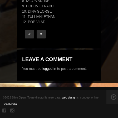
8. IACOB ANDREI
9. POPOVICI RADU
10. DINA GEORGE
11. TULLIANI ETHAN
12. POP VLAD
LEAVE A COMMENT
You must be
logged in
to post a comment.
©2023 Sibiu Open. Toate drepturile rezervate.
web design
si concept online
SensMedia